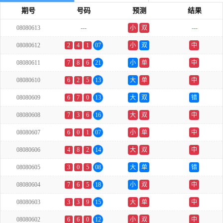
期号
号码
预测
结果
08080613
---
小
双
---
08080612
2
4
1
07
小
双
中
08080611
7
8
6
21
小
单
中
08080610
6
2
5
13
大
单
中
08080609
6
7
0
13
大
双
错
08080608
7
3
6
16
大
双
中
08080607
6
0
1
07
小
单
中
08080606
4
8
2
14
大
双
中
08080605
3
0
5
08
大
单
错
08080604
7
6
5
18
小
双
中
08080603
3
3
9
15
大
单
中
08080602
6
6
0
12
小
双
中