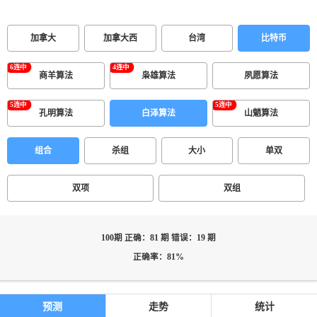
加拿大
加拿大西
台湾
比特币
商羊算法
枭雄算法
夙愿算法
孔明算法
白泽算法
山魈算法
组合
杀组
大小
单双
双项
双组
100期 正确：81 期 错误：19 期
正确率：81%
预测
走势
统计