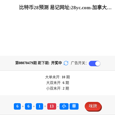
比特币28预测 易记网址:28yc.com-加拿大PC预测网-加拿大2.8预测|神测在线预测pc|pc加拿大预测开奖_专注研究加拿大预测!
第
08070479
期 距下期:
00
分
46
秒
广告开关：
大单
未开:
10
期
大双
未开:
6
期
小双
未开:
2
期
6
6
1
13
小
单
咪牌
+
+
=
-