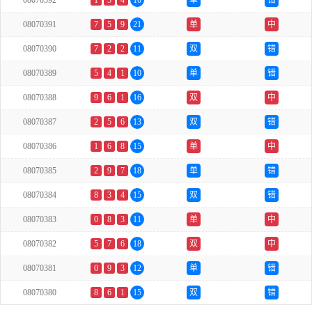
08070392
1
5
4
10
单
错
08070391
7
5
9
21
单
中
08070390
7
2
2
11
双
错
08070389
5
4
1
10
单
错
08070388
9
6
1
16
双
中
08070387
2
5
6
13
双
错
08070386
1
6
8
15
单
中
08070385
2
9
7
18
单
错
08070384
8
3
4
15
双
错
08070383
0
8
3
11
单
中
08070382
5
7
6
18
双
中
08070381
0
9
3
12
单
错
08070380
8
6
1
15
双
错