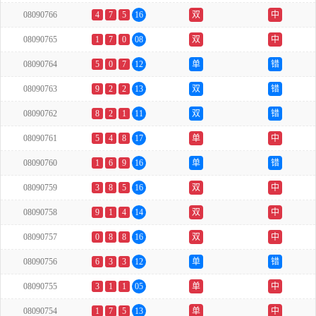
08090766
4
7
5
16
双
中
08090765
1
7
0
08
双
中
08090764
5
0
7
12
单
错
08090763
9
2
2
13
双
错
08090762
8
2
1
11
双
错
08090761
5
4
8
17
单
中
08090760
1
6
9
16
单
错
08090759
3
8
5
16
双
中
08090758
9
1
4
14
双
中
08090757
0
8
8
16
双
中
08090756
6
3
3
12
单
错
08090755
3
1
1
05
单
中
08090754
1
7
5
13
单
中