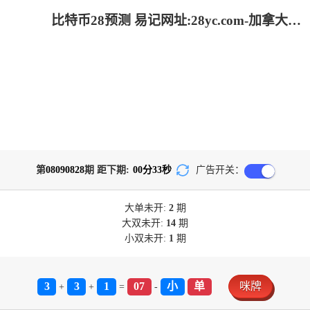
比特币28预测 易记网址:28yc.com-加拿大PC预测网-加拿大2.8预测|神测在线预测pc|pc加拿大预测开奖_专注研究加拿大预测!
第
08090828
期 距下期:
00
分
33
秒
广告开关：
大单
未开:
2
期
大双
未开:
14
期
小双
未开:
1
期
3
3
1
07
小
单
咪牌
+
+
=
-