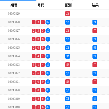
期号
号码
预测
结果
08090829
---
双
---
08090828
3
3
1
07
双
错
08090827
2
3
5
10
双
中
08090826
7
0
8
15
双
错
08090825
2
0
9
11
双
错
08090824
3
4
1
08
单
错
08090823
8
1
4
13
单
中
08090822
2
6
1
09
双
错
08090821
4
0
9
13
单
中
08090820
3
0
2
05
双
错
08090819
9
8
6
23
双
错
08090818
0
1
6
07
双
错