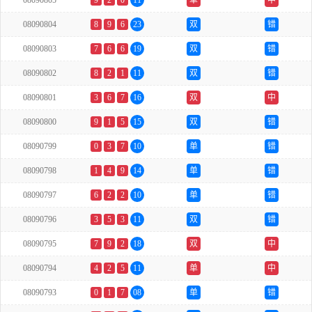
08090805
9
2
0
11
单
中
08090804
8
9
6
23
双
错
08090803
7
6
6
19
双
错
08090802
8
2
1
11
双
错
08090801
3
6
7
16
双
中
08090800
9
1
5
15
双
错
08090799
0
3
7
10
单
错
08090798
1
4
9
14
单
错
08090797
6
2
2
10
单
错
08090796
3
5
3
11
双
错
08090795
7
9
2
18
双
中
08090794
4
2
5
11
单
中
08090793
0
1
7
08
单
错