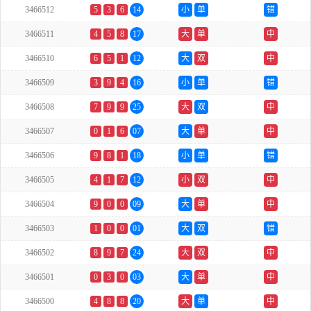
3466512
5
3
6
14
小
单
错
3466511
4
5
8
17
大
单
中
3466510
6
5
1
12
大
双
中
3466509
3
9
4
16
小
单
错
3466508
7
9
9
25
大
双
中
3466507
0
1
6
07
大
单
中
3466506
9
8
1
18
小
单
错
3466505
4
1
7
12
小
双
中
3466504
9
0
0
09
大
单
中
3466503
1
0
0
01
大
双
错
3466502
8
9
7
24
大
双
中
3466501
0
3
0
03
大
单
中
3466500
4
8
8
20
大
单
中