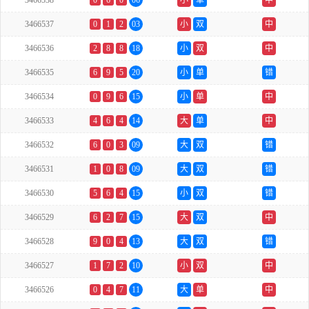
3466538
0
6
0
06
小
单
中
3466537
0
1
2
03
小
双
中
3466536
2
8
8
18
小
双
中
3466535
6
9
5
20
小
单
错
3466534
0
9
6
15
小
单
中
3466533
4
6
4
14
大
单
中
3466532
6
0
3
09
大
双
错
3466531
1
0
8
09
大
双
错
3466530
5
6
4
15
小
双
错
3466529
6
2
7
15
大
双
中
3466528
9
0
4
13
大
双
错
3466527
1
7
2
10
小
双
中
3466526
0
4
7
11
大
单
中