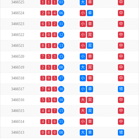
3466525
1
1
1
03
大
单
中
3466524
2
0
4
06
小
单
中
3466523
6
3
2
11
小
单
中
3466522
4
0
8
12
小
双
中
3466521
8
1
4
13
小
双
中
3466520
7
5
3
15
小
单
中
3466519
2
5
1
08
大
双
中
3466518
3
9
5
17
小
单
中
3466517
7
4
5
16
小
单
错
3466516
5
5
6
16
大
双
中
3466515
4
4
7
15
大
双
中
3466514
4
1
6
11
小
单
中
3466513
0
8
0
08
大
单
错