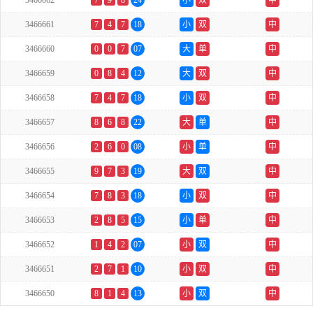
3466662
7
9
8
24
小
双
中
3466661
7
4
7
18
小
双
中
3466660
0
0
7
07
大
单
中
3466659
0
8
4
12
大
双
中
3466658
7
4
7
18
小
双
中
3466657
8
6
8
22
大
单
中
3466656
2
6
0
08
小
单
中
3466655
9
7
3
19
大
双
中
3466654
7
8
3
18
小
双
中
3466653
2
8
5
15
小
单
中
3466652
1
4
2
07
小
双
中
3466651
2
7
1
10
小
双
中
3466650
8
1
4
13
小
双
中