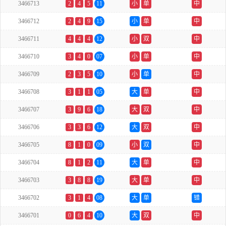
3466713
2
4
5
11
小
单
中
3466712
2
4
9
15
小
单
中
3466711
4
4
4
12
小
双
中
3466710
3
4
0
07
小
单
中
3466709
2
3
5
10
小
单
中
3466708
3
1
1
05
大
单
中
3466707
3
9
6
18
大
双
中
3466706
3
3
6
12
大
双
中
3466705
8
1
0
09
小
双
中
3466704
8
1
2
11
大
单
中
3466703
3
8
8
19
大
单
中
3466702
3
1
4
08
大
单
错
3466701
0
6
4
10
大
双
中