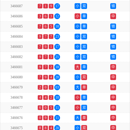
3466687
7
1
9
17
小
双
错
3466686
3
6
3
12
小
单
中
3466685
7
6
5
18
小
单
错
3466684
9
7
7
23
小
双
错
3466683
7
9
1
17
小
双
错
3466682
9
7
5
21
小
双
错
3466681
9
7
2
18
大
单
中
3466680
7
9
4
20
小
双
中
3466679
2
0
1
03
大
单
中
3466678
4
4
2
10
小
单
中
3466677
6
0
5
11
小
双
中
3466676
0
9
2
11
大
单
中
3466675
8
8
4
20
小
双
中