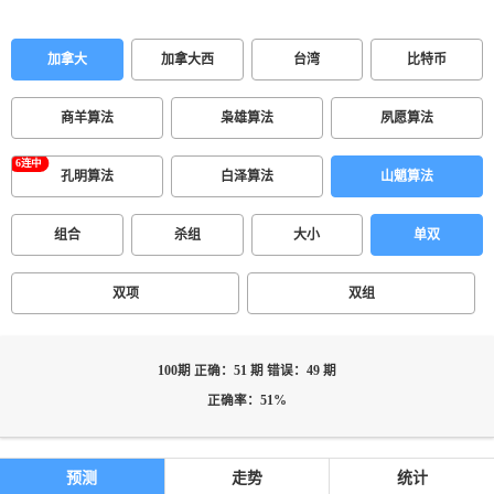
加拿大
加拿大西
台湾
比特币
商羊算法
枭雄算法
夙愿算法
孔明算法
白泽算法
山魈算法
组合
杀组
大小
单双
双项
双组
100期 正确：51 期 错误：49 期
正确率：51%
预测
走势
统计