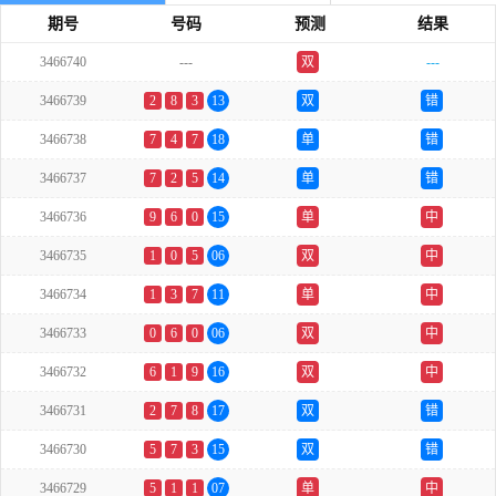
期号
号码
预测
结果
3466740
---
双
---
3466739
2
8
3
13
双
错
3466738
7
4
7
18
单
错
3466737
7
2
5
14
单
错
3466736
9
6
0
15
单
中
3466735
1
0
5
06
双
中
3466734
1
3
7
11
单
中
3466733
0
6
0
06
双
中
3466732
6
1
9
16
双
中
3466731
2
7
8
17
双
错
3466730
5
7
3
15
双
错
3466729
5
1
1
07
单
中