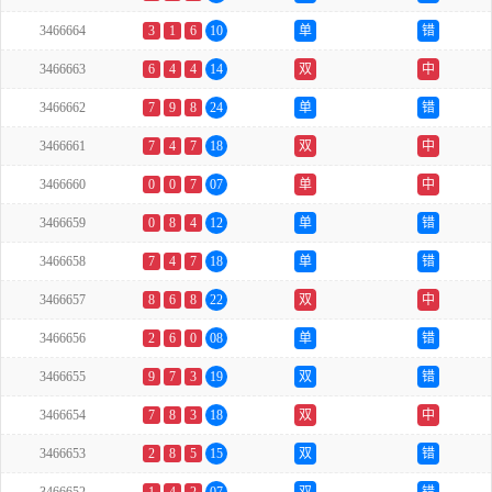
3466664
3
1
6
10
单
错
3466663
6
4
4
14
双
中
3466662
7
9
8
24
单
错
3466661
7
4
7
18
双
中
3466660
0
0
7
07
单
中
3466659
0
8
4
12
单
错
3466658
7
4
7
18
单
错
3466657
8
6
8
22
双
中
3466656
2
6
0
08
单
错
3466655
9
7
3
19
双
错
3466654
7
8
3
18
双
中
3466653
2
8
5
15
双
错