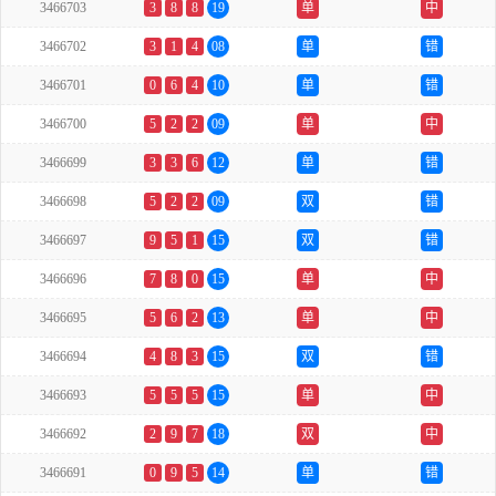
3466703
3
8
8
19
单
中
3466702
3
1
4
08
单
错
3466701
0
6
4
10
单
错
3466700
5
2
2
09
单
中
3466699
3
3
6
12
单
错
3466698
5
2
2
09
双
错
3466697
9
5
1
15
双
错
3466696
7
8
0
15
单
中
3466695
5
6
2
13
单
中
3466694
4
8
3
15
双
错
3466693
5
5
5
15
单
中
3466692
2
9
7
18
双
中
3466691
0
9
5
14
单
错