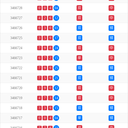
3466728
0
0
4
04
双
中
3466727
4
2
6
12
双
中
3466726
0
3
0
03
双
错
3466725
3
5
9
17
双
错
3466724
7
9
8
24
双
中
3466723
6
7
2
15
单
中
3466722
7
9
9
25
双
错
3466721
7
5
9
21
双
错
3466720
3
9
0
12
双
中
3466719
4
7
3
14
双
中
3466718
3
3
9
15
双
错
3466717
0
0
4
04
单
错