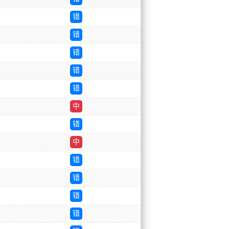
错
错
错
错
错
中
错
中
错
错
错
错