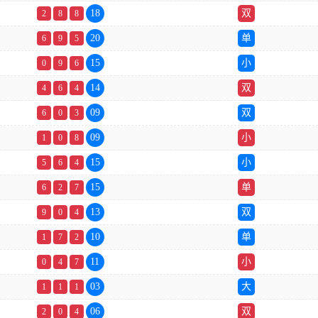
18
双
2
8
8
20
单
6
9
5
15
小
0
9
6
14
双
4
6
4
09
双
6
0
3
09
小
1
0
8
15
小
5
6
4
15
单
6
2
7
13
双
9
0
4
10
单
1
7
2
11
小
0
4
7
03
大
1
1
1
06
双
2
0
4