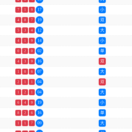
17
小
7
1
9
19
双
4
8
7
12
大
5
3
4
14
小
4
1
9
02
单
0
2
0
16
双
4
3
9
07
大
1
0
6
04
双
2
1
1
04
大
1
2
1
19
小
6
4
9
16
单
8
2
6
09
大
1
1
7