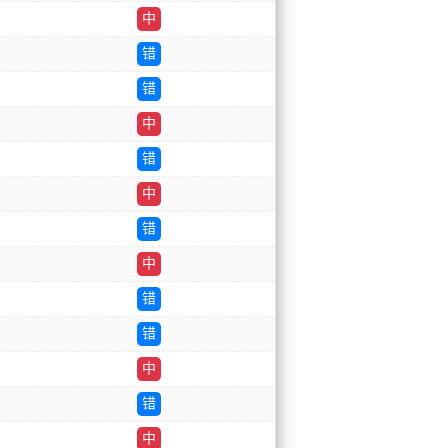
中
错
错
中
错
中
错
中
错
错
中
错
中