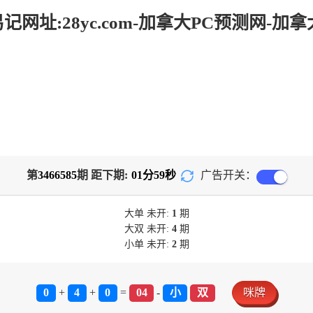
第
3466585
期 距下期:
01
分
58
秒
广告开关：
大单
未开:
1
期
大双
未开:
4
期
小单
未开:
2
期
0
+
4
+
0
=
04
-
小
双
咪牌