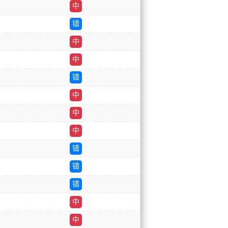
中
错
中
中
错
中
中
中
错
错
错
中
中