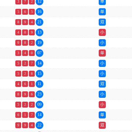
12
单
3
7
2
16
单
5
6
5
21
双
8
9
4
13
小
4
0
9
19
小
9
8
2
07
单
3
4
0
14
小
5
2
7
15
小
5
2
8
11
双
4
6
1
23
小
8
9
6
09
小
5
2
2
14
单
6
1
7
22
双
9
9
4