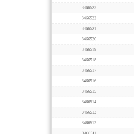
3466523
3466522
3466521
3466520
3466519
3466518
3466517
3466516
3466515
3466514
3466513
3466512
3466511