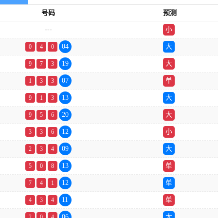
号码
预测
---
小
04
大
0
4
0
19
大
9
7
3
07
单
1
3
3
13
大
9
1
3
20
大
9
5
6
12
小
3
3
6
09
大
2
3
4
13
单
5
0
8
12
单
7
4
1
11
单
4
3
4
06
大
2
0
4