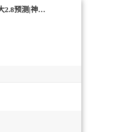
加拿大28预测 易记网址:28yc.com-加拿大PC预测网-加拿大2.8预测|神测在线预测pc|pc加拿大预测开奖_专注研究加拿大预测!