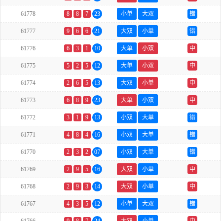
61778
8
8
7
23
小单
大双
错
61777
9
6
6
21
大双
小单
错
61776
6
3
1
10
大单
小双
中
61775
5
2
5
12
大单
小双
中
61774
2
6
5
13
大双
小单
中
61773
6
8
9
23
大单
小双
中
61772
3
1
9
13
小双
大单
错
61771
4
8
4
16
小双
大单
错
61770
2
3
2
07
小双
大单
错
61769
2
9
5
16
大双
小单
中
61768
2
9
3
14
大双
小单
中
61767
4
3
5
12
小单
大双
错