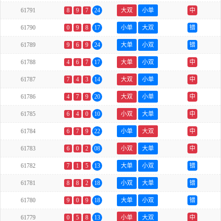
61791
8
9
7
24
大双
小单
中
61790
0
9
8
17
小单
大双
错
61789
9
6
9
24
大单
小双
错
61788
4
6
7
17
大单
小双
中
61787
7
4
3
14
大双
小单
中
61786
4
7
9
20
大双
小单
中
61785
6
4
0
10
小双
大单
中
61784
6
7
9
22
小单
大双
中
61783
6
0
2
08
小双
大单
中
61782
7
1
5
13
大单
小双
错
61781
8
8
2
18
小双
大单
错
61780
9
0
9
18
大单
小双
错
61779
0
5
8
13
小单
大双
中