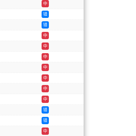
中
错
错
中
中
中
中
中
中
中
错
错
中