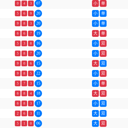
07
小
单
0
4
3
20
小
单
5
6
9
20
小
单
9
8
3
19
大
单
6
6
7
16
小
双
5
3
8
20
小
双
5
8
7
15
大
双
9
0
6
22
小
双
9
8
5
15
小
单
5
7
3
18
大
双
6
8
4
17
小
双
6
8
3
11
大
双
2
6
3
06
大
双
5
1
0