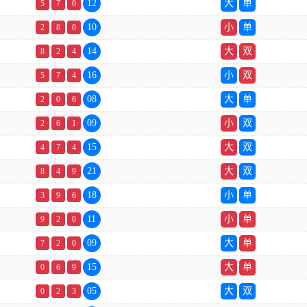
12
大
单
5
7
0
10
小
单
2
8
0
14
大
双
8
2
4
16
小
双
5
7
4
08
大
单
2
0
6
09
小
双
2
6
1
15
大
双
4
7
4
21
大
双
8
4
9
18
小
单
3
9
6
11
小
单
9
2
0
09
大
单
7
2
0
15
大
单
0
6
9
05
大
双
0
2
3