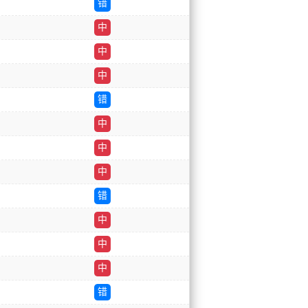
错
中
中
中
错
中
中
中
错
中
中
中
错