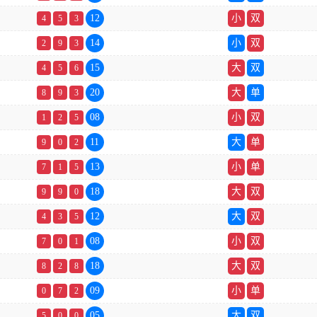
12
小
双
4
5
3
14
小
双
2
9
3
15
大
双
4
5
6
20
大
单
8
9
3
08
小
双
1
2
5
11
大
单
9
0
2
13
小
单
7
1
5
18
大
双
9
9
0
12
大
双
4
3
5
08
小
双
7
0
1
18
大
双
8
2
8
09
小
单
0
7
2
05
大
双
5
0
0