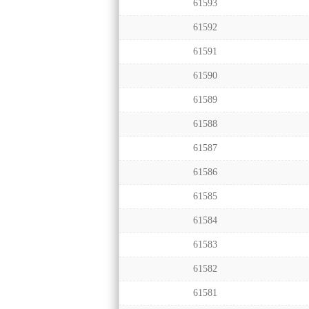
61593
61592
61591
61590
61589
61588
61587
61586
61585
61584
61583
61582
61581