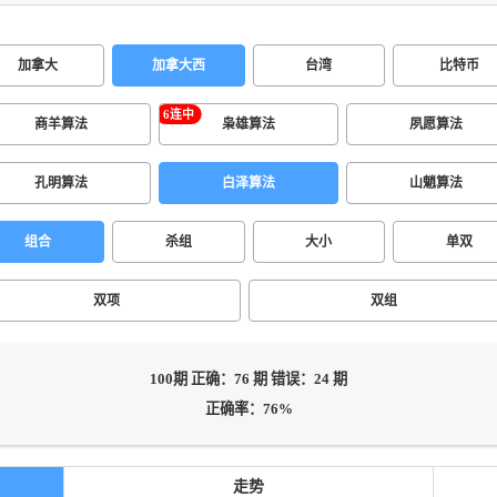
加拿大
加拿大西
台湾
比特币
商羊算法
枭雄算法
夙愿算法
孔明算法
白泽算法
山魈算法
组合
杀组
大小
单双
双项
双组
100期 正确：76 期 错误：24 期
正确率：76%
走势