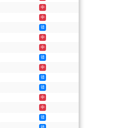
中
中
错
中
中
错
中
错
错
中
中
错
错