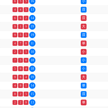
16
小
6
5
5
13
双
4
4
5
14
双
6
6
2
19
大
9
1
9
19
双
9
5
5
11
单
4
7
0
10
小
2
3
5
18
小
7
5
6
18
小
5
9
4
19
大
9
6
4
14
单
4
9
1
15
双
8
2
5
13
单
2
2
9