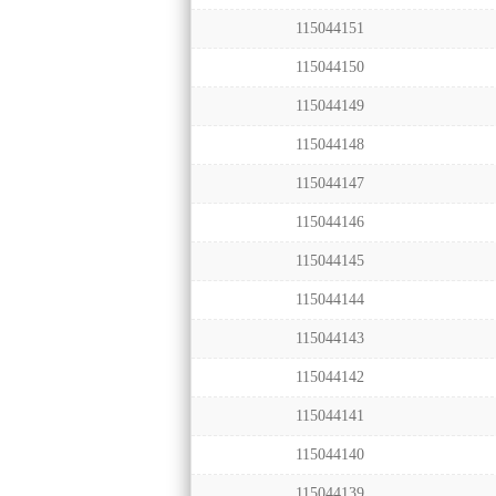
115044151
115044150
115044149
115044148
115044147
115044146
115044145
115044144
115044143
115044142
115044141
115044140
115044139