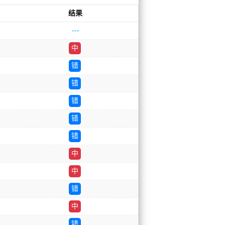
结果
---
中
错
错
错
错
错
中
中
错
中
错