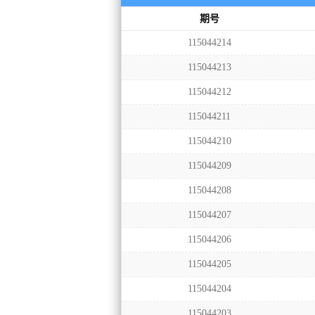
期号
115044214
115044213
115044212
115044211
115044210
115044209
115044208
115044207
115044206
115044205
115044204
115044203