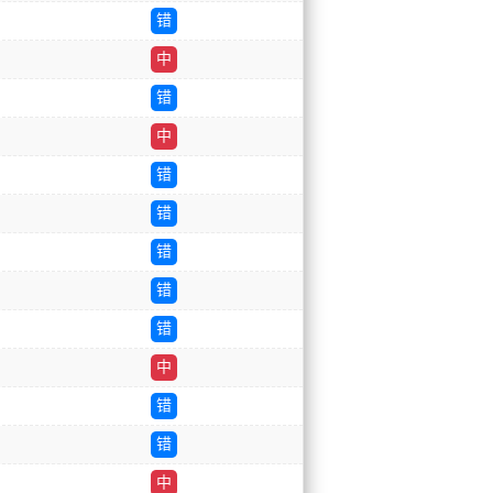
错
中
错
中
错
错
错
错
错
中
错
错
中