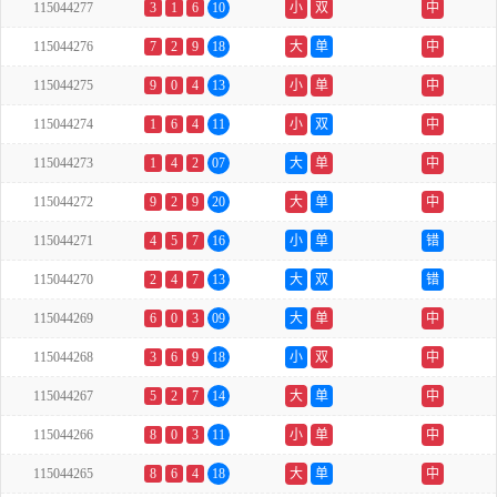
115044277
3
1
6
10
小
双
中
115044276
7
2
9
18
大
单
中
115044275
9
0
4
13
小
单
中
115044274
1
6
4
11
小
双
中
115044273
1
4
2
07
大
单
中
115044272
9
2
9
20
大
单
中
115044271
4
5
7
16
小
单
错
115044270
2
4
7
13
大
双
错
115044269
6
0
3
09
大
单
中
115044268
3
6
9
18
小
双
中
115044267
5
2
7
14
大
单
中
115044266
8
0
3
11
小
单
中
115044265
8
6
4
18
大
单
中