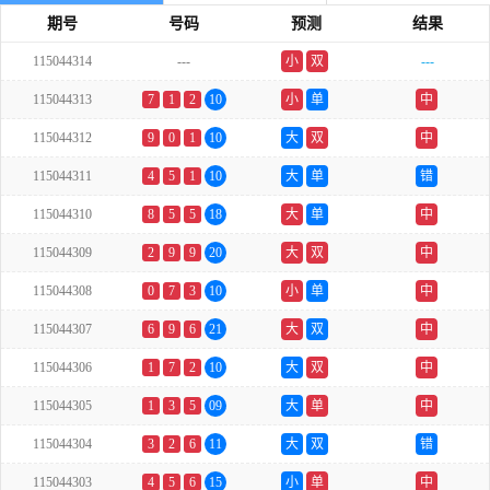
期号
号码
预测
结果
115044314
---
小
双
---
115044313
7
1
2
10
小
单
中
115044312
9
0
1
10
大
双
中
115044311
4
5
1
10
大
单
错
115044310
8
5
5
18
大
单
中
115044309
2
9
9
20
大
双
中
115044308
0
7
3
10
小
单
中
115044307
6
9
6
21
大
双
中
115044306
1
7
2
10
大
双
中
115044305
1
3
5
09
大
单
中
115044304
3
2
6
11
大
双
错
115044303
4
5
6
15
小
单
中