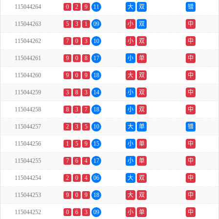
115044264
0
2
9
11
大
双
错
115044263
5
3
1
09
小
双
中
115044262
7
0
3
10
小
双
中
115044261
9
0
8
17
小
单
中
115044260
9
0
9
18
大
双
中
115044259
3
8
3
14
小
双
中
115044258
8
3
7
18
小
双
中
115044257
2
3
5
10
大
单
错
115044256
1
5
9
15
小
单
中
115044255
7
6
4
17
小
单
中
115044254
2
0
4
06
大
双
中
115044253
9
0
9
18
大
双
中
115044252
0
6
3
09
小
单
中