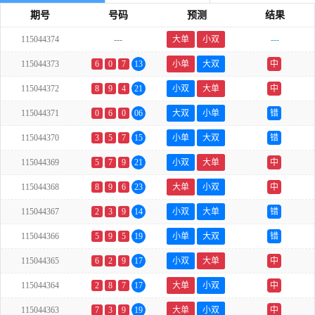
期号
号码
预测
结果
115044374
---
大单
小双
---
115044373
6
0
7
13
小单
大双
中
115044372
8
9
4
21
小双
大单
中
115044371
0
6
0
06
大双
小单
错
115044370
3
5
7
15
小单
大双
错
115044369
5
7
9
21
小双
大单
中
115044368
8
9
6
23
大单
小双
中
115044367
2
3
9
14
小双
大单
错
115044366
5
9
5
19
小单
大双
错
115044365
6
2
9
17
小双
大单
中
115044364
2
8
7
17
大单
小双
中
115044363
7
3
9
19
大单
小双
中