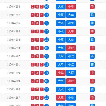
115044298
2
0
7
09
大双
小单
中
115044297
5
4
4
13
小双
大单
错
115044296
1
8
6
15
大双
小单
错
115044295
6
5
4
15
小双
大单
中
115044294
9
7
4
20
小双
大单
错
115044293
3
0
3
06
大单
小双
中
115044292
9
9
0
18
大单
小双
错
115044291
1
5
5
11
大单
小双
错
115044290
4
3
4
11
小单
大双
中
115044289
2
0
6
08
大单
小双
中
115044288
2
7
6
15
大双
小单
错
115044287
5
8
7
20
大双
小单
中