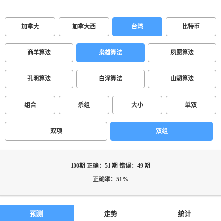
加拿大
加拿大西
台湾
比特币
商羊算法
枭雄算法
夙愿算法
孔明算法
白泽算法
山魈算法
组合
杀组
大小
单双
双项
双组
100期 正确：51 期 错误：49 期
正确率：51%
预测
走势
统计