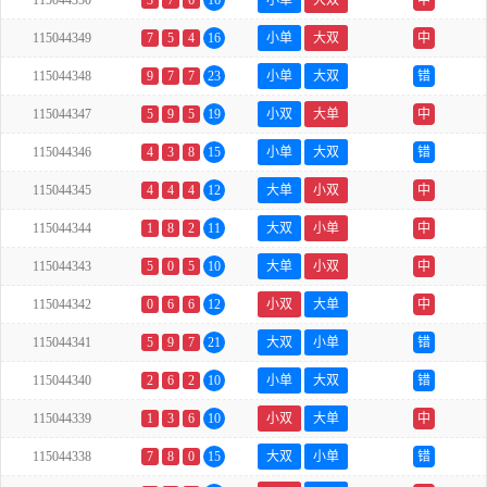
115044350
3
7
6
16
小单
大双
中
115044349
7
5
4
16
小单
大双
中
115044348
9
7
7
23
小单
大双
错
115044347
5
9
5
19
小双
大单
中
115044346
4
3
8
15
小单
大双
错
115044345
4
4
4
12
大单
小双
中
115044344
1
8
2
11
大双
小单
中
115044343
5
0
5
10
大单
小双
中
115044342
0
6
6
12
小双
大单
中
115044341
5
9
7
21
大双
小单
错
115044340
2
6
2
10
小单
大双
错
115044339
1
3
6
10
小双
大单
中
115044338
7
8
0
15
大双
小单
错