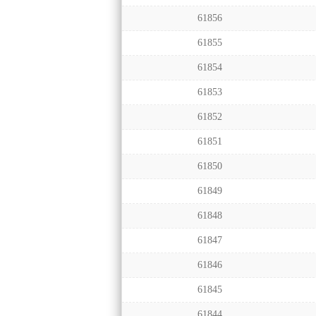
61856
61855
61854
61853
61852
61851
61850
61849
61848
61847
61846
61845
61844