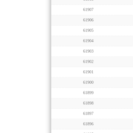
61907
61906
61905
61904
61903
61902
61901
61900
61899
61898
61897
61896