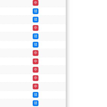
中
错
错
中
错
错
中
中
中
中
中
错
错