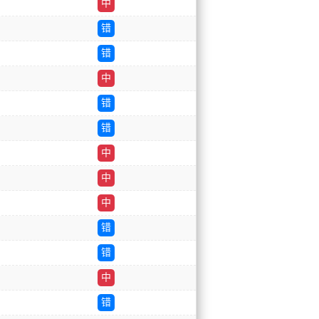
中
错
错
中
错
错
中
中
中
错
错
中
错