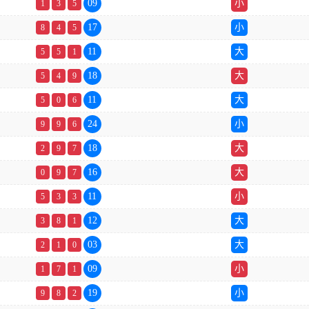
09
小
1
3
5
17
小
8
4
5
11
大
5
5
1
18
大
5
4
9
11
大
5
0
6
24
小
9
9
6
18
大
2
9
7
16
大
0
9
7
11
小
5
3
3
12
大
3
8
1
03
大
2
1
0
09
小
1
7
1
19
小
9
8
2