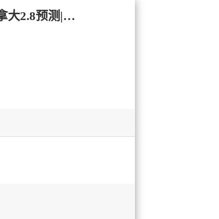
加拿大西28预测 易记网址:28yc.com-加拿大PC预测网-加拿大2.8预测|神测在线预测pc|pc加拿大预测开奖_专注研究加拿大预测!