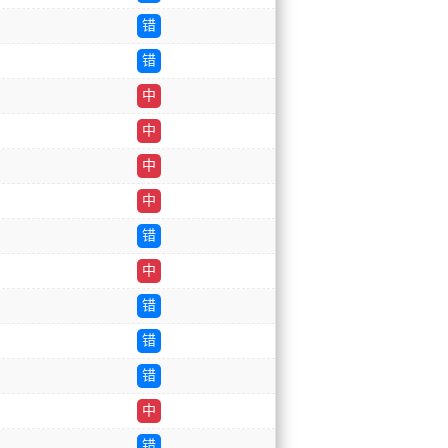
错
错
中
中
中
中
错
中
错
错
错
中
错