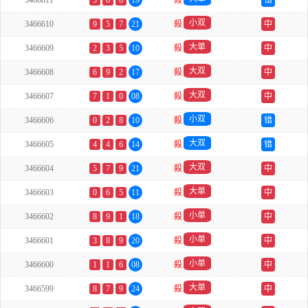
3466611
5
6
8
19
殺
错
小双
3466610
9
5
7
21
殺
中
大单
3466609
2
3
5
10
殺
中
大双
3466608
6
9
2
17
殺
中
大双
3466607
7
1
0
08
殺
中
小双
3466606
0
2
8
10
殺
错
大双
3466605
4
4
6
14
殺
错
大双
3466604
5
7
9
21
殺
中
大单
3466603
0
6
5
11
殺
中
小单
3466602
8
9
1
18
殺
中
小单
3466601
3
8
9
20
殺
中
小单
3466600
1
1
6
08
殺
中
大单
3466599
8
7
9
24
殺
中