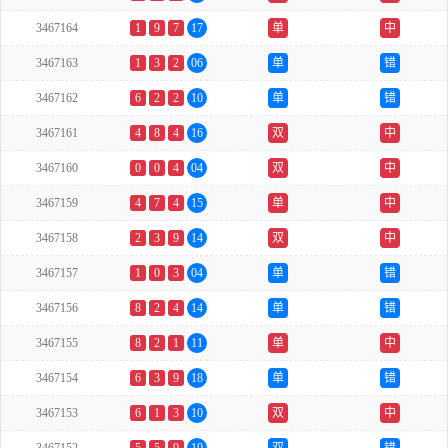
3467164
1
9
7
17
单
中
3467163
1
3
2
06
单
错
3467162
6
2
2
10
单
错
3467161
4
8
4
16
双
中
3467160
0
0
4
04
双
中
3467159
4
7
4
15
单
中
3467158
2
3
9
14
双
中
3467157
1
0
3
04
单
错
3467156
8
2
4
14
单
错
3467155
8
2
1
11
单
中
3467154
6
3
9
18
单
错
3467153
6
1
3
10
双
中