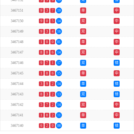
3467152
5
5
9
19
双
错
3467151
9
3
7
19
单
中
3467150
9
0
5
14
双
中
3467149
9
3
4
16
双
中
3467148
1
0
0
01
单
中
3467147
8
0
6
14
双
中
3467146
9
7
1
17
双
错
3467145
1
8
6
15
单
中
3467144
3
9
2
14
单
错
3467143
8
3
2
13
双
错
3467142
5
7
2
14
双
中
3467141
1
8
2
11
单
中
3467140
6
2
0
08
单
错