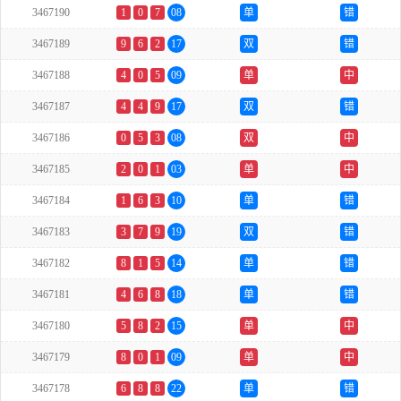
3467190
1
0
7
08
单
错
3467189
9
6
2
17
双
错
3467188
4
0
5
09
单
中
3467187
4
4
9
17
双
错
3467186
0
5
3
08
双
中
3467185
2
0
1
03
单
中
3467184
1
6
3
10
单
错
3467183
3
7
9
19
双
错
3467182
8
1
5
14
单
错
3467181
4
6
8
18
单
错
3467180
5
8
2
15
单
中
3467179
8
0
1
09
单
中
3467178
6
8
8
22
单
错