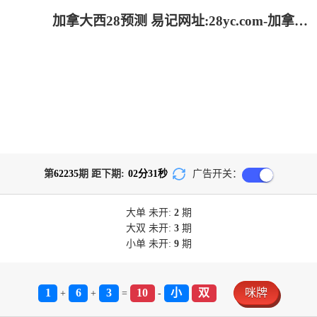
加拿大西28预测 易记网址:28yc.com-加拿大PC预测网-加拿大2.8预测|神测在线预测pc|pc加拿大预测开奖_专注研究加拿大预测!
第
62235
期 距下期:
02
分
30
秒
广告开关：
大单
未开:
2
期
大双
未开:
3
期
小单
未开:
9
期
1
6
3
10
小
双
咪牌
+
+
=
-