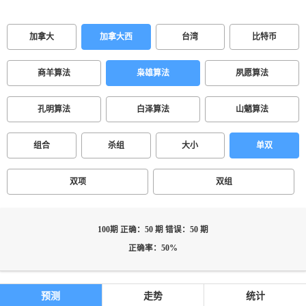
加拿大
加拿大西
台湾
比特币
商羊算法
枭雄算法
夙愿算法
孔明算法
白泽算法
山魈算法
组合
杀组
大小
单双
双项
双组
100期 正确：50 期 错误：50 期
正确率：50%
预测
走势
统计