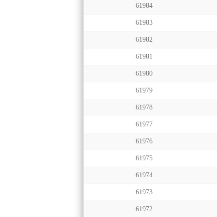
61984
61983
61982
61981
61980
61979
61978
61977
61976
61975
61974
61973
61972