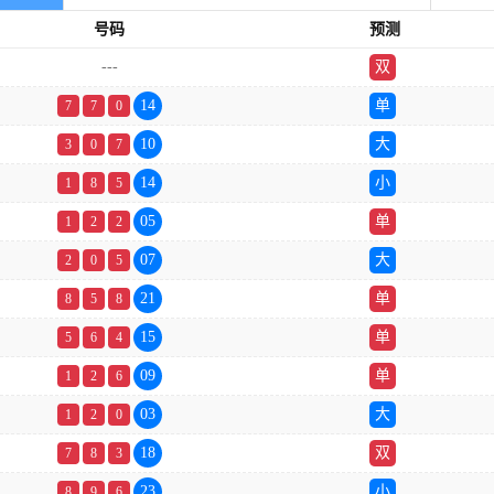
号码
预测
---
双
14
单
7
7
0
10
大
3
0
7
14
小
1
8
5
05
单
1
2
2
07
大
2
0
5
21
单
8
5
8
15
单
5
6
4
09
单
1
2
6
03
大
1
2
0
18
双
7
8
3
23
小
8
9
6