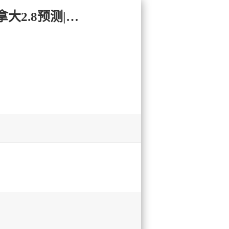
加拿大西28预测 易记网址:28yc.com-加拿大PC预测网-加拿大2.8预测|神测在线预测pc|pc加拿大预测开奖_专注研究加拿大预测!