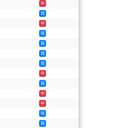
中
错
中
错
错
错
错
中
错
中
中
错
错