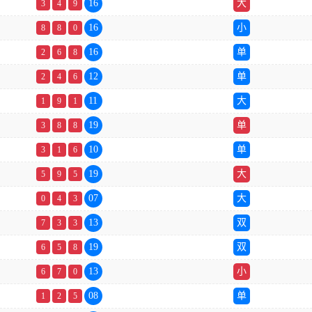
16
大
3
4
9
16
小
8
8
0
16
单
2
6
8
12
单
2
4
6
11
大
1
9
1
19
单
3
8
8
10
单
3
1
6
19
大
5
9
5
07
大
0
4
3
13
双
7
3
3
19
双
6
5
8
13
小
6
7
0
08
单
1
2
5