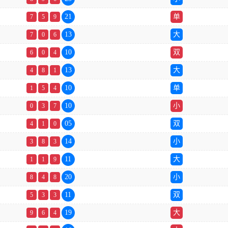
21
单
7
5
9
13
大
7
0
6
10
双
6
0
4
13
大
4
8
1
10
单
1
5
4
10
小
0
3
7
05
双
4
1
0
14
小
3
8
3
11
大
1
1
9
20
小
8
4
8
11
双
5
3
3
19
大
9
6
4