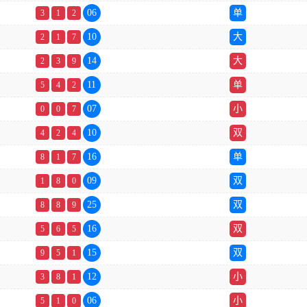
06
单
3
1
2
10
大
2
1
7
14
大
2
3
9
11
单
5
4
2
07
小
0
0
7
10
双
4
2
4
16
单
8
1
7
09
双
1
8
0
25
双
8
8
9
16
双
5
6
5
15
双
9
5
1
12
小
3
8
1
06
小
5
1
0