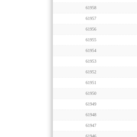
61958
61957
61956
61955
61954
61953
61952
61951
61950
61949
61948
61947
61946