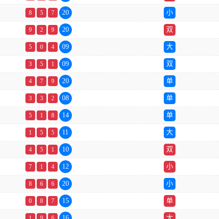
20
小
8
5
7
20
双
9
2
9
09
大
5
0
4
09
双
3
5
1
20
单
4
7
9
08
单
3
3
2
14
单
5
1
8
11
大
1
5
5
10
双
4
5
1
12
小
7
1
4
20
小
8
6
6
15
单
0
8
7
16
大
1
9
6