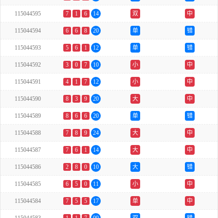
115044595
7
1
6
14
双
中
115044594
6
6
8
20
单
错
115044593
5
6
1
12
单
错
115044592
3
0
7
10
小
中
115044591
4
1
7
12
小
中
115044590
8
3
9
20
大
中
115044589
8
6
6
20
单
错
115044588
7
8
9
24
大
中
115044587
7
6
1
14
大
中
115044586
2
8
0
10
大
错
115044585
6
5
0
11
小
中
115044584
7
5
5
17
单
中