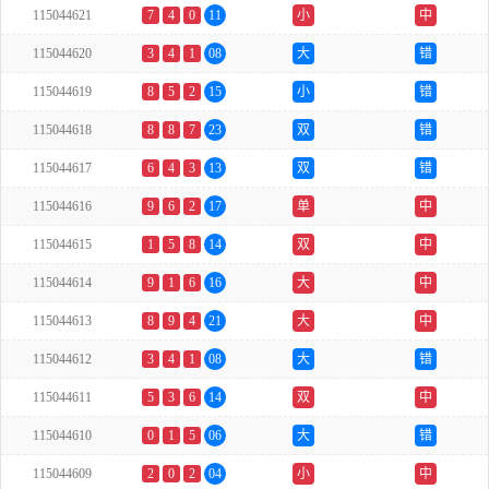
115044621
7
4
0
11
小
中
115044620
3
4
1
08
大
错
115044619
8
5
2
15
小
错
115044618
8
8
7
23
双
错
115044617
6
4
3
13
双
错
115044616
9
6
2
17
单
中
115044615
1
5
8
14
双
中
115044614
9
1
6
16
大
中
115044613
8
9
4
21
大
中
115044612
3
4
1
08
大
错
115044611
5
3
6
14
双
中
115044610
0
1
5
06
大
错
115044609
2
0
2
04
小
中